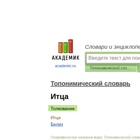
Словари и энциклоп
academic.ru
Топонимический словарь
Топонимический словарь
Итца
Толкование
Итца
Белиз
Географические
названия
мира:
Топонимический
слов