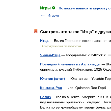
Игры ⚽
Поможем написать курсовую
Итуруп
Смотреть что такое "Итца" в други
Итца
— Белиз Географические названия ми
Географическая энциклопедия
Чичен-Итца
— Координаты: 20°40′58″ с. ш. 
Последний человек из Атлантиды
— Жан
оригинала: русский Публикация: 1925 От
Юкатан (штат)
— Юкатан исп. Yucatán Г
Кинтана-Роо
— исп. Quintana Roo Герб
Белиз
— гос во в Центр. Америке, в Ю. В. 
под названием Британский Гондурас. Пос
Белиз по ее крупнейшему городу Белиз, 