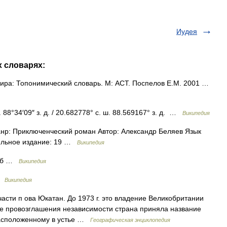
Иудея
х словарях:
ра: Топонимический словарь. М: АСТ. Поспелов Е.М. 2001 …
88°34′09″ з. д. / 20.682778° с. ш. 88.569167° з. д. …
Википедия
р: Приключенческий роман Автор: Александр Беляев Язык
дельное издание: 19 …
Википедия
ерб …
Википедия
 …
Википедия
части п ова Юкатан. До 1973 г. это владение Великобритании
ле провозглашения независимости страна приняла название
расположенному в устье …
Географическая энциклопедия