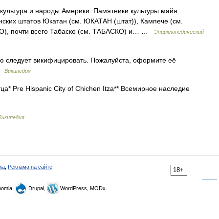
ультура и народы Америки. Памятники культуры майя
ских штатов Юкатан (см. ЮКАТАН (штат)), Кампече (см.
О), почти всего Табаско (см. ТАБАСКО) и… …
Энциклопедический
ю следует викифицировать. Пожалуйста, оформите её
 …
Википедия
* Pre Hispanic City of Chichen Itza** Всемирное наследие
Википедия
ка
,
Реклама на сайте
18+
omla,
Drupal,
WordPress, MODx.