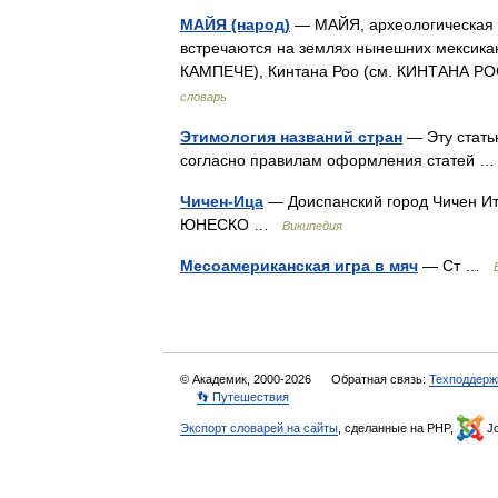
МАЙЯ (народ)
— МАЙЯ, археологическая к
встречаются на землях нынешних мексикан
КАМПЕЧЕ), Кинтана Роо (см. КИНТАНА РО
словарь
Этимология названий стран
— Эту стать
согласно правилам оформления статей
Чичен-Ица
— Доиспанский город Чичен Итца
ЮНЕСКО …
Википедия
Месоамериканская игра в мяч
— Ст …
© Академик, 2000-2026
Обратная связь:
Техподдерж
👣 Путешествия
Экспорт словарей на сайты
, сделанные на PHP,
Jo