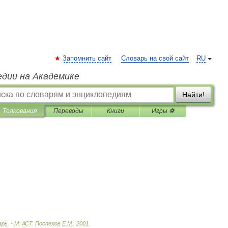
Запомнить сайт
Словарь на свой сайт
RU
едии на Академике
Найти!
Толкования
Переводы
Книги
Игры ⚽
арь
. -
М:
АСТ
.
Поспелов
Е
.
М
.
.
2001
.